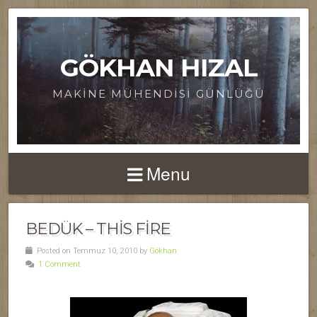
GÖKHAN HIZAL
MAKINE MÜHENDISI GÜNLÜĞÜ
Menu
BEDÜK – THIS FIRE
Posted on Temmuz 10, 2010 by
Gökhan
1 Comment