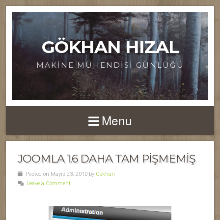
GÖKHAN HIZAL
MAKINE MÜHENDISI GÜNLÜĞÜ
Menu
JOOMLA 1.6 DAHA TAM PIŞMEMIŞ
Posted on Mayıs 23, 2010 by
Gökhan
Leave a Comment