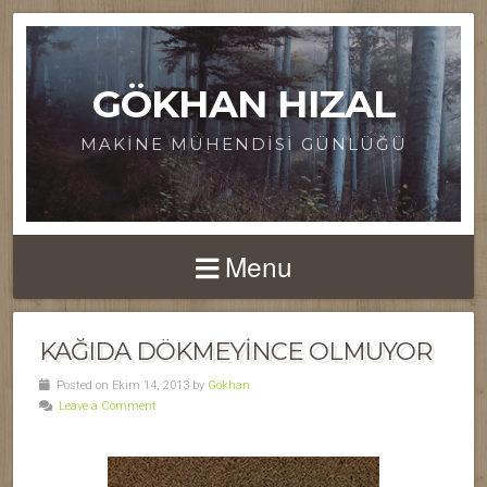
GÖKHAN HIZAL
MAKINE MÜHENDISI GÜNLÜĞÜ
Menu
KAĞIDA DÖKMEYINCE OLMUYOR
Posted on Ekim 14, 2013 by
Gökhan
Leave a Comment