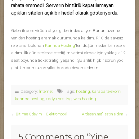
rahata eremedi. Serverın bir türlü kapatılamayan
açıkları siteleri açık bir hedef olarak gösteriyordu.
Gelen iframe virüsü atıyor giden index atıyor. Bunun üzerine
yeniden hosting aramak durumunda kaldım. R10’da sayısız
referansı bulunan
Karınca Hosting
‘ten düşünmeden bir reseller
aldım. İlk gün sitelerde istediğim verimi almak için yaklaşık 12
saat boyunca ticket trafiği yaşandı. Şu anlık hiçbir sorun yok
gibi. Umarım uzun yıllar burada devam ederim.
Category:
İnternet
Tags:
hosting
,
karaca telekom
,
karınca hosting
,
radyo hosting
,
web hosting
←
Bitirme Ödevim – Elektromobil
Ardesen.net’i satın aldım
→
5 Comments on “
Yine