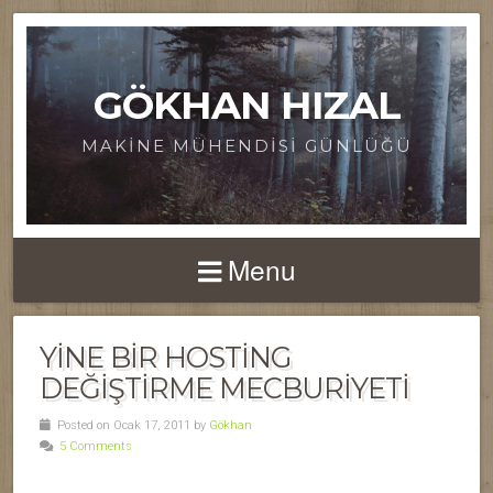
GÖKHAN HIZAL
MAKINE MÜHENDISI GÜNLÜĞÜ
Menu
YINE BIR HOSTING
DEĞIŞTIRME MECBURIYETI
Posted on Ocak 17, 2011 by
Gökhan
5 Comments